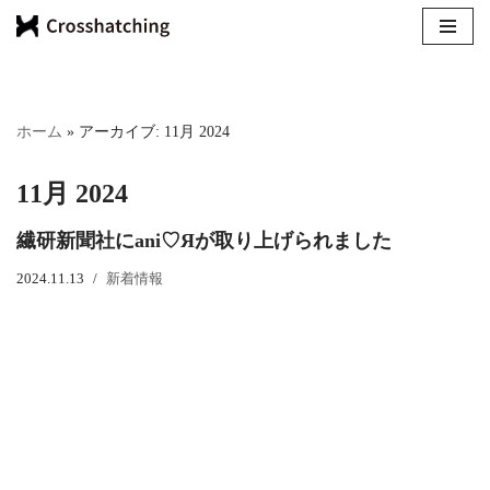
コ
ン
テ
ホーム
»
アーカイブ: 11月 2024
ン
ツ
11月 2024
へ
ス
繊研新聞社にani♡Яが取り上げられました
キ
ッ
2024.11.13
新着情報
プ