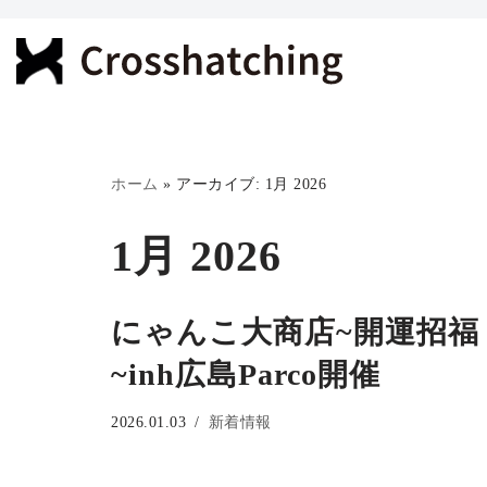
コ
ン
テ
ン
ツ
ホーム
»
アーカイブ: 1月 2026
へ
1月 2026
ス
キ
ッ
にゃんこ大商店~開運招福
プ
~inh広島Parco開催
2026.01.03
新着情報