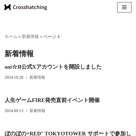
コ
ン
テ
ホーム
»
新着情報
»
ページ 4
ン
ツ
新着情報
へ
ス
ani☆Я公式Xアカウントを開設しました
キ
ッ
2024.10.28
新着情報
プ
人生ゲームFIRE発売直前イベント開催
2024.09.13
新着情報
ぼのぼの×RED° TOKYOTOWER サポートで参加し