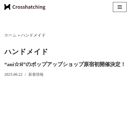
コ
ン
テ
ホーム
»
ハンドメイド
ン
ツ
ハンドメイド
へ
ス
“ani☆Я”のポップアップショップ原宿初開催決定！
キ
ッ
2025.06.22
新着情報
プ