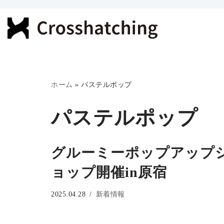
コ
ン
テ
ン
ツ
ホーム
»
パステルポップ
へ
パステルポップ
ス
キ
ッ
グルーミーポップアップ
プ
ョップ開催in原宿
2025.04.28
新着情報