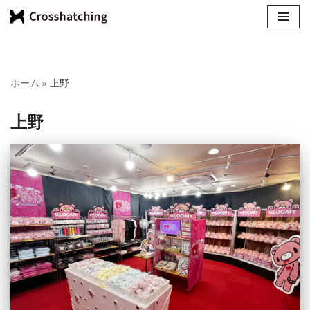
コ
ン
テ
ホーム
»
上野
ン
ツ
上野
へ
ス
キ
ッ
プ