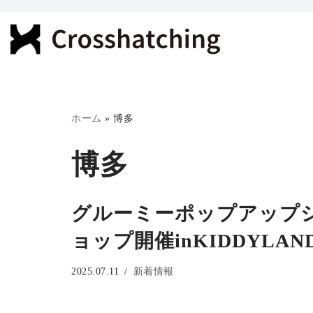
コ
ン
テ
ン
ツ
ホーム
»
博多
へ
博多
ス
キ
ッ
グルーミーポップアップ
プ
ョップ開催inKIDDYLAN
2025.07.11
新着情報