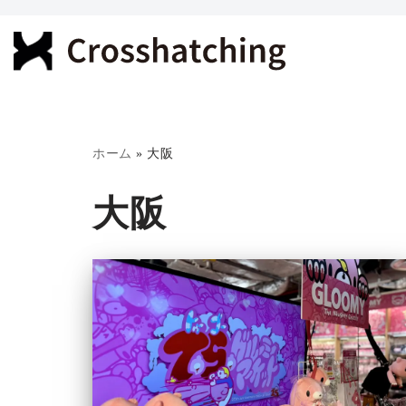
コ
ン
テ
ン
ツ
ホーム
»
大阪
へ
大阪
ス
キ
ッ
プ