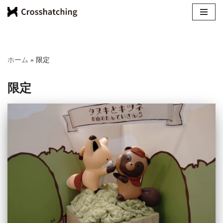
コ
ン
テ
ホーム
»
限定
ン
ツ
限定
へ
ス
キ
ッ
プ