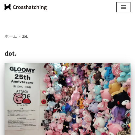
コ
ン
テ
ホーム
»
dot.
ン
ツ
dot.
へ
ス
キ
ッ
プ