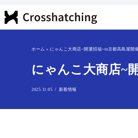
コ
ン
テ
ン
ホーム
»
にゃんこ大商店~開運招福~in京都高島屋開
ツ
へ
にゃんこ大商店~開
ス
キ
ッ
2025.11.05
新着情報
プ