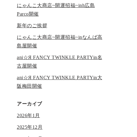
にゃんこ大商店~開運招福~inh広島
Parco開催
新年のご挨拶
にゃんこ大商店~開運招福~inなんば高
島屋開催
ani☆Я FANCY TWINKLE PARTYin名
古屋開催
ani☆Я FANCY TWINKLE PARTYin大
阪梅田開催
アーカイブ
2026年1月
2025年12月