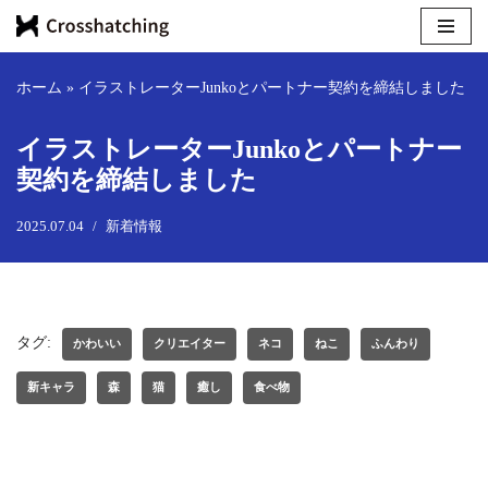
コ
ン
ホーム
»
イラストレーターJunkoとパートナー契約を締結しました
テ
ン
イラストレーターJunkoとパートナー
ツ
契約を締結しました
へ
ス
2025.07.04
新着情報
キ
ッ
プ
タグ:
かわいい
クリエイター
ネコ
ねこ
ふんわり
新キャラ
森
猫
癒し
食べ物