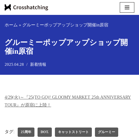
コ
ン
ホーム
»
グルーミーポップアップショップ開催in原宿
テ
ン
グルーミーポップアップショップ開
ツ
催in原宿
へ
ス
2025.04.28
新着情報
キ
ッ
プ
4/29(火)～『25(TO GO)! GLOOMY MARKET 25th ANNIVERSARY
TOUR』が原宿に上陸！
タグ:
25周年
DOT.
キャットストリート
グルーミー