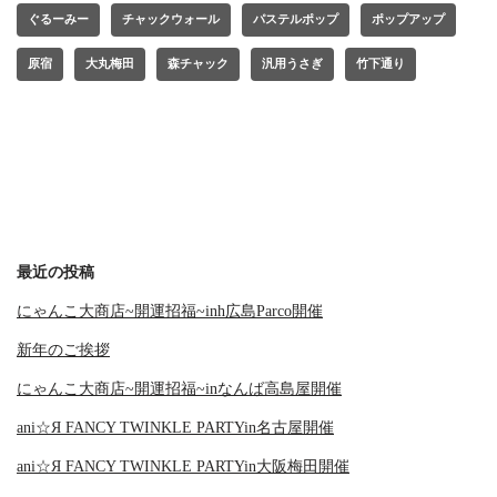
ぐるーみー
チャックウォール
パステルポップ
ポップアップ
原宿
大丸梅田
森チャック
汎用うさぎ
竹下通り
最近の投稿
にゃんこ大商店~開運招福~inh広島Parco開催
新年のご挨拶
にゃんこ大商店~開運招福~inなんば高島屋開催
ani☆Я FANCY TWINKLE PARTYin名古屋開催
ani☆Я FANCY TWINKLE PARTYin大阪梅田開催