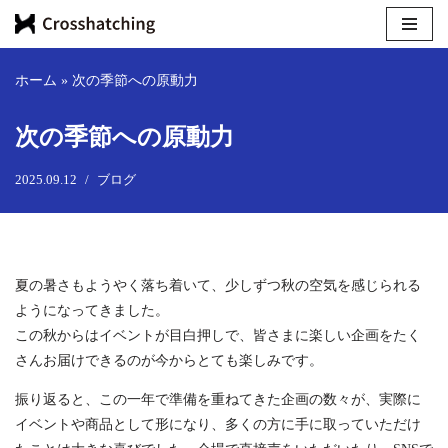
コ
ン
ホーム
»
次の季節への原動力
テ
ン
次の季節への原動力
ツ
へ
2025.09.12
ブログ
ス
キ
ッ
プ
夏の暑さもようやく落ち着いて、少しずつ秋の空気を感じられる
ようになってきました。
この秋からはイベントが目白押しで、皆さまに楽しい企画をたく
さんお届けできるのが今からとても楽しみです。
振り返ると、この一年で準備を重ねてきた企画の数々が、実際に
イベントや商品として形になり、多くの方に手に取っていただけ