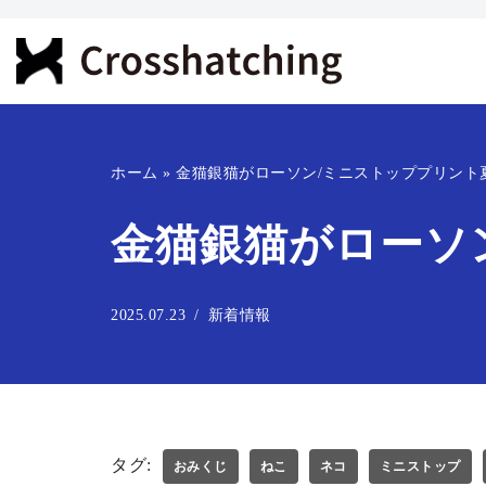
コ
ン
テ
ン
ホーム
»
金猫銀猫がローソン/ミニストッププリント
ツ
へ
金猫銀猫がローソ
ス
キ
ッ
2025.07.23
新着情報
プ
タグ:
おみくじ
ねこ
ネコ
ミニストップ