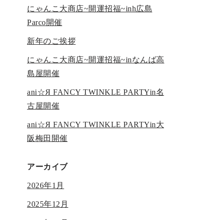
にゃんこ大商店~開運招福~inh広島
Parco開催
新年のご挨拶
にゃんこ大商店~開運招福~inなんば高
島屋開催
ani☆Я FANCY TWINKLE PARTYin名
古屋開催
ani☆Я FANCY TWINKLE PARTYin大
阪梅田開催
アーカイブ
2026年1月
2025年12月