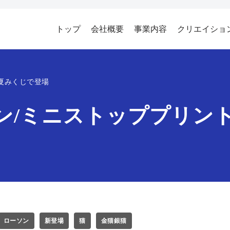
トップ
会社概要
事業内容
クリエイショ
夏みくじで登場
ン/ミニストッププリン
ローソン
新登場
猫
金猫銀猫