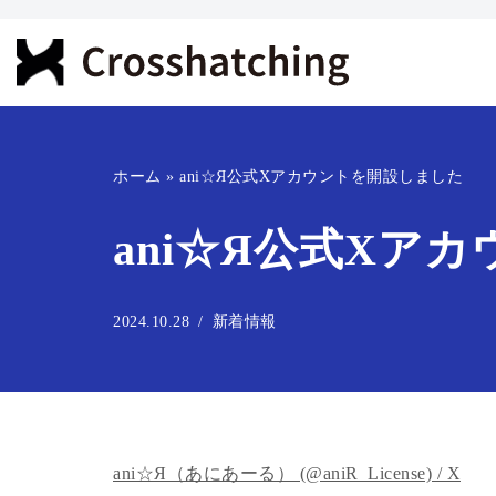
コ
ン
テ
ン
ホーム
»
ani☆Я公式Xアカウントを開設しました
ツ
へ
ani☆Я公式Xア
ス
キ
ッ
2024.10.28
新着情報
プ
ani☆Я（あにあーる） (@aniR_License) / X