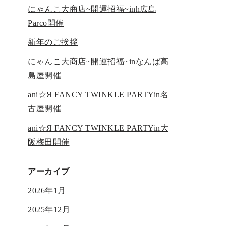
にゃんこ大商店~開運招福~inh広島
Parco開催
新年のご挨拶
にゃんこ大商店~開運招福~inなんば高
島屋開催
ani☆Я FANCY TWINKLE PARTYin名
古屋開催
ani☆Я FANCY TWINKLE PARTYin大
阪梅田開催
アーカイブ
2026年1月
2025年12月