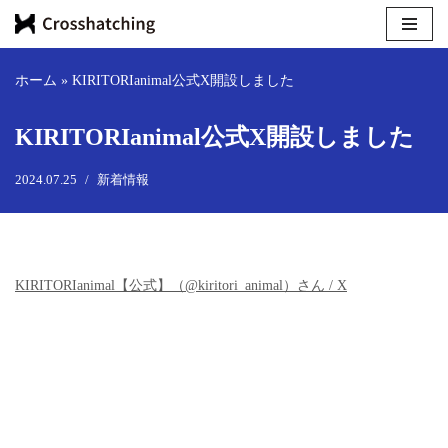
コ
ン
ホーム
»
KIRITORIanimal公式X開設しました
テ
ン
KIRITORIanimal公式X開設しました
ツ
へ
2024.07.25
新着情報
ス
キ
ッ
プ
KIRITORIanimal【公式】（@kiritori_animal）さん / X